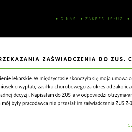
O NAS
ZAKRES USŁUG
RZEKAZANIA ZAŚWIADCZENIA DO ZUS. C
enie lekarskie. W międzyczasie skończyła się moja umowa o 
niosek o wypłatę zasiłku chorobowego za okres od zakońc
adnej decyzji. Napisałam do ZUS, a w odpowiedzi otrzymałam
mój były pracodawca nie przesłał im zaświadczenia ZUS Z-3
C