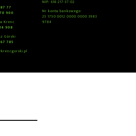
NIP: 618-217-37-02
 87 77
Nr konta bankowego:
970 900
25 1750 0012 0000 0000 3983
ka Krenc
9784
24 908
z Górski
767 785
krencgorski.pl