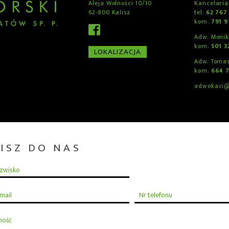
Aleja Wolności 10/10
Kancelaria
62-800 Kalisz
tel.
62 767
kom.
791 
Adw. Moni
kom.
501 3
LOKALIZACJA
Adw. Tomas
kom.
664 
adwokaci@
ISZ DO NAS