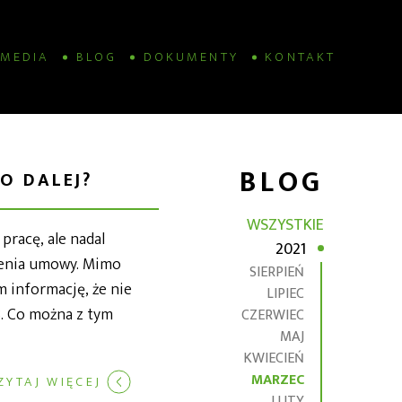
MEDIA
BLOG
DOKUMENTY
KONTAKT
BLOG
O DALEJ?
WSZYSTKIE
pracę, ale nadal
2021
zenia umowy. Mimo
SIERPIEŃ
 informację, że nie
LIPIEC
. Co można z tym
CZERWIEC
MAJ
KWIECIEŃ
MARZEC
ZYTAJ WIĘCEJ
LUTY