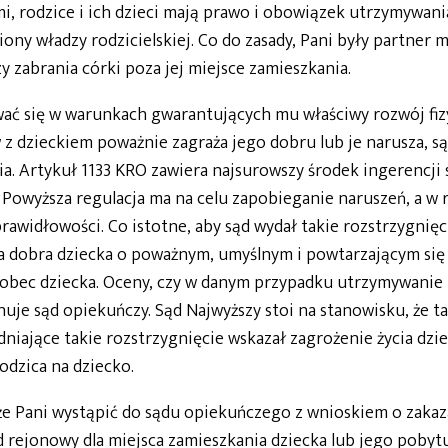
, rodzice i ich dzieci mają prawo i obowiązek utrzymywani
ony władzy rodzicielskiej. Co do zasady, Pani były partner 
 zabrania córki poza jej miejsce zamieszkania.
ć się w warunkach gwarantujących mu właściwy rozwój fiz
z dzieckiem poważnie zagraża jego dobru lub je narusza, są
. Artykuł 1133 KRO zawiera najsurowszy środek ingerencji 
owyższa regulacja ma na celu zapobieganie naruszeń, a w r
rawidłowości. Co istotne, aby sąd wydał takie rozstrzygnięc
ia dobra dziecka o poważnym, umyślnym i powtarzającym się
obec dziecka. Oceny, czy w danym przypadku utrzymywanie
uje sąd opiekuńczy. Sąd Najwyższy stoi na stanowisku, że t
niające takie rozstrzygnięcie wskazał zagrożenie życia dzie
odzica na dziecko.
że Pani wystąpić do sądu opiekuńczego z wnioskiem o zaka
rejonowy dla miejsca zamieszkania dziecka lub jego pobytu