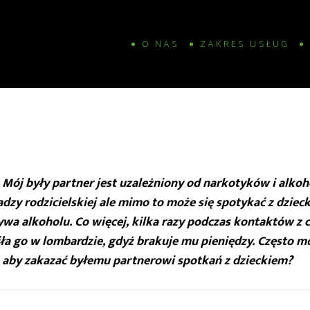
O NAS
ZAKRES USŁUG
Mój były partner jest uzależniony od narkotyków i alkoho
adzy rodzicielskiej ale mimo to może się spotykać z dzie
a alkoholu. Co więcej, kilka razy podczas kontaktów z c
ła go w lombardzie, gdyż brakuje mu pieniędzy. Często mó
e, aby zakazać byłemu partnerowi spotkań z dzieckiem?