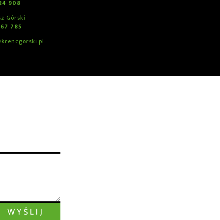
24 908
z Górski
767 785
krencgorski.pl