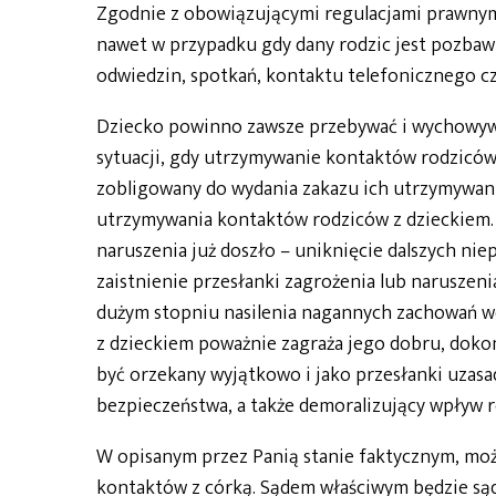
Zgodnie z obowiązującymi regulacjami prawnymi
nawet w przypadku gdy dany rodzic jest pozbawi
odwiedzin, spotkań, kontaktu telefonicznego czy
Dziecko powinno zawsze przebywać i wychowywa
sytuacji, gdy utrzymywanie kontaktów rodziców 
zobligowany do wydania zakazu ich utrzymywania
utrzymywania kontaktów rodziców z dzieckiem. P
naruszenia już doszło – uniknięcie dalszych niep
zaistnienie przesłanki zagrożenia lub naruszen
dużym stopniu nasilenia nagannych zachowań w
z dzieckiem poważnie zagraża jego dobru, dokon
być orzekany wyjątkowo i jako przesłanki uzasad
bezpieczeństwa, a także demoralizujący wpływ r
W opisanym przez Panią stanie faktycznym, mo
kontaktów z córką. Sądem właściwym będzie sąd 