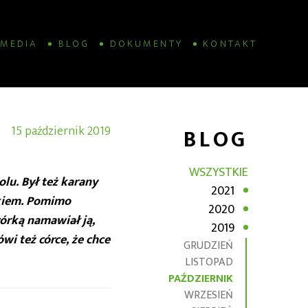
MEDIA
BLOG
DOKUMENTY
KONTAKT
15 październik 2019
BLOG
WSZYSTKIE
lu. Był też karany
2021
ckiem. Pomimo
2020
órką namawiał ją,
2019
wi też córce, że chce
GRUDZIEŃ
LISTOPAD
PAŹDZIERNIK
WRZESIEŃ