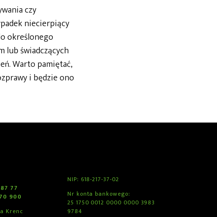
ywania czy
padek niecierpiący
do określonego
m lub świadczących
eń. Warto pamiętać,
ozprawy i będzie ono
NIP: 618-217-37-02
 87 77
Nr konta bankowego:
970 900
25 1750 0012 0000 0000 3983
ka Krenc
9784